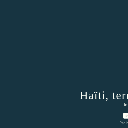
Haïti, te
In
1
Par