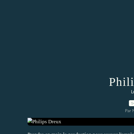
Phil
L
1
Par