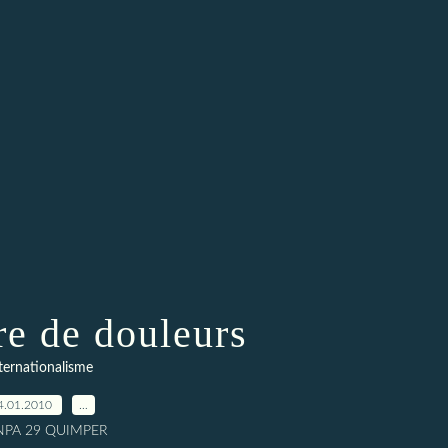
rre de douleurs
ternationalisme
4.01.2010
…
 NPA 29 QUIMPER