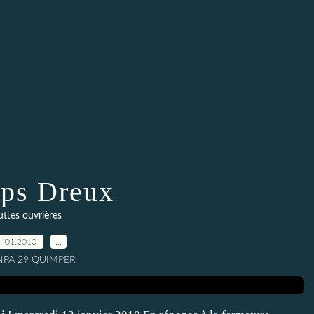
ips Dreux
uttes ouvrières
4.01.2010
…
 NPA 29 QUIMPER