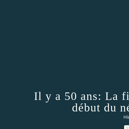
Il y a 50 ans: La 
début du n
His
1