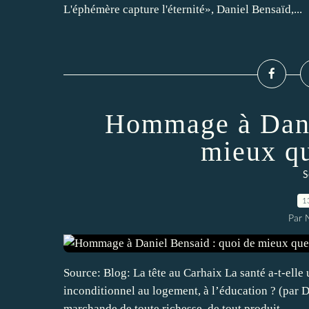
L'éphémère capture l'éternité», Daniel Bensaïd,...
Hommage à Danie
mieux qu
S
1
Par
Source: Blog: La tête au Carhaix La santé a-t-elle u
inconditionnel au logement, à l’éducation ? (par 
marchande de toute richesse, de tout produit,...