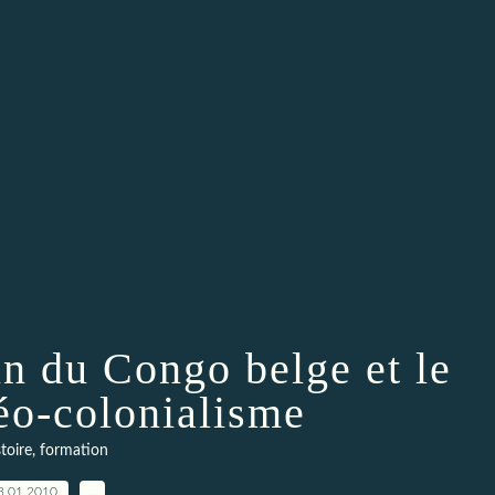
fin du Congo belge et le
éo-colonialisme
toire, formation
3.01.2010
…