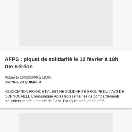
AFPS : piquet de solidarité le 12 février à 18h
rue Kéréon
Publié le 10/02/2009 à 19:05
Par
NPA 29 QUIMPER
ASSOCIATION FRANCE-PALESTINE SOLIDARITÉ GROUPE DU PAYS DE
CORNOUAILLE Communiqué Après trois semaines de bombardements
meurtriers contre la bande de Gaza, l’attaque israélienne a été
unilatéralement interrompue sans que rien ne soit réglé. Le cessez-le-feu...