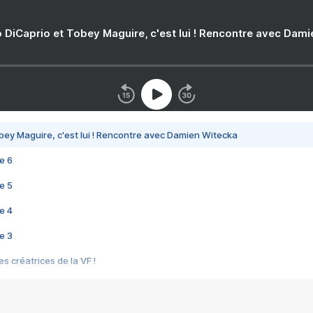
 DiCaprio et Tobey Maguire, c'est lui ! Rencontre avec Dam
bey Maguire, c'est lui ! Rencontre avec Damien Witecka
e 6
e 5
e 4
e 3
s créatrices de la VF !
e 2
e 1