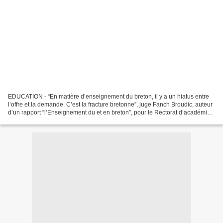
EDUCATION - “En matière d’enseignement du breton, il y a un hiatus entre
l’offre et la demande. C’est la fracture bretonne”, juge Fanch Broudic, auteur
d’un rapport “l’Enseignement du et en breton”, pour le Rectorat d’académie
de Rennes. Ou comment le...