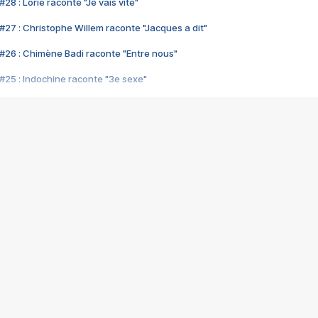
28 : Lorie raconte "Je vais vite"
#27 : Christophe Willem raconte "Jacques a dit"
#26 : Chimène Badi raconte "Entre nous"
#25 : Indochine raconte "3e sexe"
#24 : Zaho raconte "C'est chelou"
#23 : Patrick Bruel raconte "Au café des délices"
#22 : Kyo raconte "Le chemin"
#21 : Nolwenn Leroy raconte "Cassé"
#20 : Patrick Hernandez raconte "Born to be alive"
#19 : Lorie raconte "Près de moi"
#18 : Michael Jones raconte "A nos actes manqués" (avec Jean-Jacque
#17 : Khaled raconte "Aïcha"
#16 : Corneille raconte "Parce qu'on vient de loin"