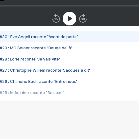
#30 : Eve Angeli raconte "Avant de partir"
#29 : MC Solaar raconte "Bouge de là"
28 : Lorie raconte "Je vais vite"
#27 : Christophe Willem raconte "Jacques a dit"
#26 : Chimène Badi raconte "Entre nous"
#25 : Indochine raconte "3e sexe"
#24 : Zaho raconte "C'est chelou"
#23 : Patrick Bruel raconte "Au café des délices"
#22 : Kyo raconte "Le chemin"
#21 : Nolwenn Leroy raconte "Cassé"