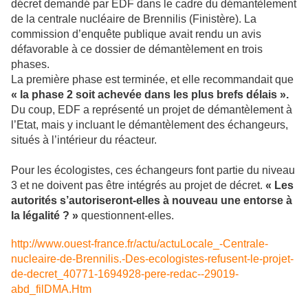
décret demandé par EDF dans le cadre du démantèlement
de la centrale nucléaire de Brennilis (Finistère). La
commission d’enquête publique avait rendu un avis
défavorable à ce dossier de démantèlement en trois
phases.
La première phase est terminée, et elle recommandait que
« la phase 2 soit achevée dans les plus brefs délais ».
Du coup, EDF a représenté un projet de démantèlement à
l’Etat, mais y incluant le démantèlement des échangeurs,
situés à l’intérieur du réacteur.
Pour les écologistes, ces échangeurs font partie du niveau
3 et ne doivent pas être intégrés au projet de décret.
« Les
autorités s’autoriseront-elles à nouveau une entorse à
la légalité ? »
questionnent-elles.
http://www.ouest-france.fr/actu/actuLocale_-Centrale-
nucleaire-de-Brennilis.-Des-ecologistes-refusent-le-projet-
de-decret_40771-1694928-pere-redac--29019-
abd_filDMA.Htm