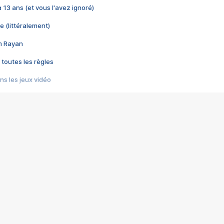
 a 13 ans (et vous l'avez ignoré)
e (littéralement)
im Rayan
 toutes les règles
s les jeux vidéo
us choquant de Rockstar ? - Le scandale BULLY
e plus moche de Steam
du RÊVE tourne au CAUCHEMAR
pendant 8 heures
it… à tort
umiliés par un jeu vidéo
ire - Final Fantasy 8
ti un empire - Age of Empires