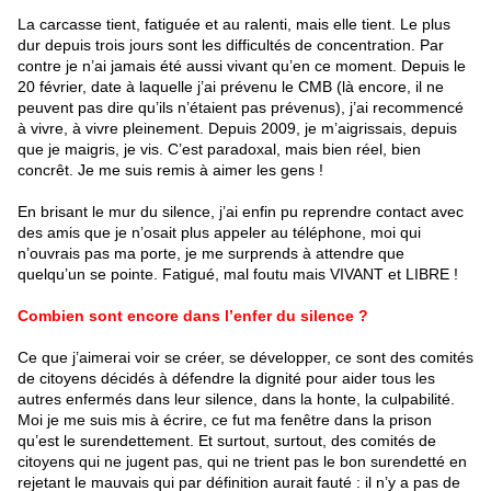
La carcasse tient, fatiguée et au ralenti, mais elle tient. Le plus
dur depuis trois jours sont les difficultés de concentration. Par
contre je n’ai jamais été aussi vivant qu’en ce moment. Depuis le
20 février, date à laquelle j’ai prévenu le CMB (là encore, il ne
peuvent pas dire qu’ils n’étaient pas prévenus), j’ai recommencé
à vivre, à vivre pleinement. Depuis 2009, je m’aigrissais, depuis
que je maigris, je vis. C’est paradoxal, mais bien réel, bien
concrêt. Je me suis remis à aimer les gens !
En brisant le mur du silence, j’ai enfin pu reprendre contact avec
des amis que je n’osait plus appeler au téléphone, moi qui
n’ouvrais pas ma porte, je me surprends à attendre que
quelqu’un se pointe. Fatigué, mal foutu mais VIVANT et LIBRE !
Combien sont encore dans l’enfer du silence ?
Ce que j’aimerai voir se créer, se développer, ce sont des comités
de citoyens décidés à défendre la dignité pour aider tous les
autres enfermés dans leur silence, dans la honte, la culpabilité.
Moi je me suis mis à écrire, ce fut ma fenêtre dans la prison
qu’est le surendettement. Et surtout, surtout, des comités de
citoyens qui ne jugent pas, qui ne trient pas le bon surendetté en
rejetant le mauvais qui par définition aurait fauté : il n’y a pas de