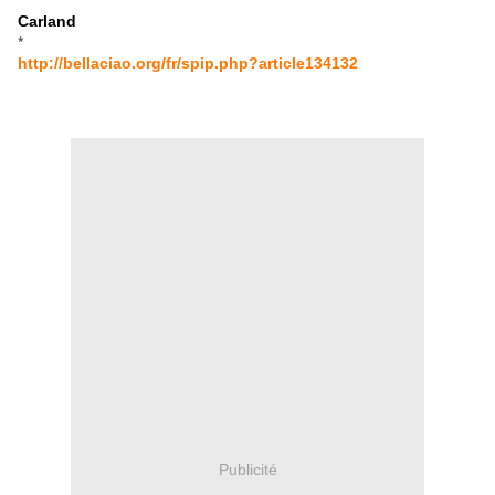
Carland
*
http://bellaciao.org/fr/spip.php?article134132
Publicité