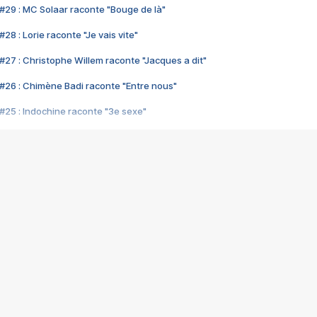
#29 : MC Solaar raconte "Bouge de là"
28 : Lorie raconte "Je vais vite"
#27 : Christophe Willem raconte "Jacques a dit"
#26 : Chimène Badi raconte "Entre nous"
#25 : Indochine raconte "3e sexe"
#24 : Zaho raconte "C'est chelou"
#23 : Patrick Bruel raconte "Au café des délices"
#22 : Kyo raconte "Le chemin"
#21 : Nolwenn Leroy raconte "Cassé"
#20 : Patrick Hernandez raconte "Born to be alive"
#19 : Lorie raconte "Près de moi"
#18 : Michael Jones raconte "A nos actes manqués" (avec Jean-Jacque
#17 : Khaled raconte "Aïcha"