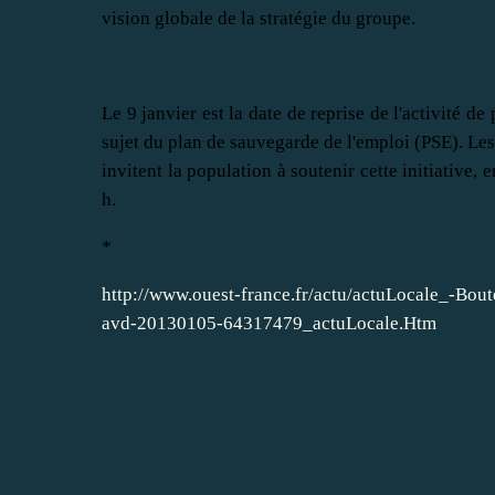
vision globale de la stratégie du groupe.
Le 9 janvier est la date de reprise de l'activité d
sujet du plan de sauvegarde de l'emploi (PSE). Les 
invitent la population à soutenir cette initiative,
h.
*
http://www.ouest-france.fr/actu/actuLocale_-Bout
avd-20130105-64317479_actuLocale.Htm