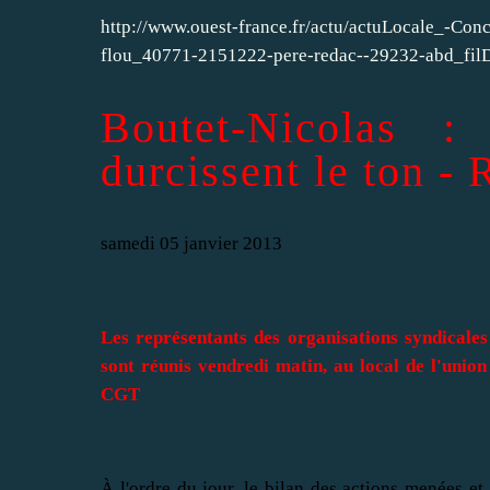
http://www.ouest-france.fr/actu/actuLocale_-Conc
flou_40771-2151222-pere-redac--29232-abd_fi
Boutet-Nicolas : 
durcissent le ton -
samedi 05 janvier 2013
Les représentants des organisations syndicale
sont réunis vendredi matin, au local de l'uni
CGT
À l'ordre du jour, le bilan des actions menées et 