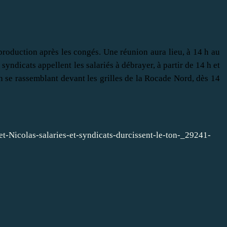
e production après les congés. Une réunion aura lieu, à 14 h au
syndicats appellent les salariés à débrayer, à partir de 14 h et
 en se rassemblant devant les grilles de la Rocade Nord, dès 14
et-Nicolas-salaries-et-syndicats-durcissent-le-ton-_29241-