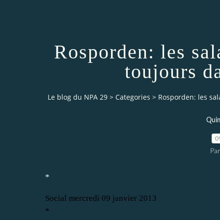
Rosporden: les sal
toujours d
Le blog du NPA 29
>
Categories
>
Rosporden: les sal
Quim
0
Pa
*
Social
mercredi 09 janvier 2013
*