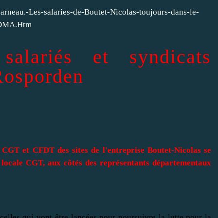
arneau.-Les-salaries-de-Boutet-Nicolas-toujours-dans-le-
lDMA.Htm
salariés et syndicats
 Rosporden
s CGT et CFDT des sites de l'entreprise Boutet-Nicolas se
on locale CGT, aux côtés des représentants départementaux
celles qui vont être lancées pour poursuivre la lutte pour la