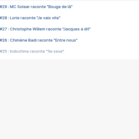
#29 : MC Solaar raconte "Bouge de là"
28 : Lorie raconte "Je vais vite"
#27 : Christophe Willem raconte "Jacques a dit"
#26 : Chimène Badi raconte "Entre nous"
#25 : Indochine raconte "3e sexe"
#24 : Zaho raconte "C'est chelou"
#23 : Patrick Bruel raconte "Au café des délices"
#22 : Kyo raconte "Le chemin"
#21 : Nolwenn Leroy raconte "Cassé"
#20 : Patrick Hernandez raconte "Born to be alive"
#19 : Lorie raconte "Près de moi"
#18 : Michael Jones raconte "A nos actes manqués" (avec Jean-Jacque