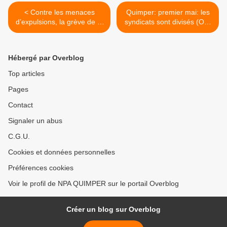
< Contre les menaces
Quimper: premier mai: les
d’expulsions, la grève de la
syndicats sont divisés (OF)
faim de Notre Dame des
>
Landes s’installe à Nantes
Hébergé par Overblog
Top articles
Pages
Contact
Signaler un abus
C.G.U.
Cookies et données personnelles
Préférences cookies
Voir le profil de NPA QUIMPER sur le portail Overblog
Créer un blog sur Overblog