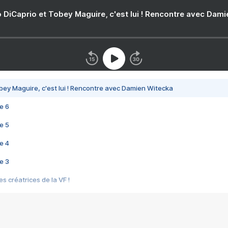
 DiCaprio et Tobey Maguire, c'est lui ! Rencontre avec Dam
bey Maguire, c'est lui ! Rencontre avec Damien Witecka
e 6
e 5
e 4
e 3
s créatrices de la VF !
e 2
e 1