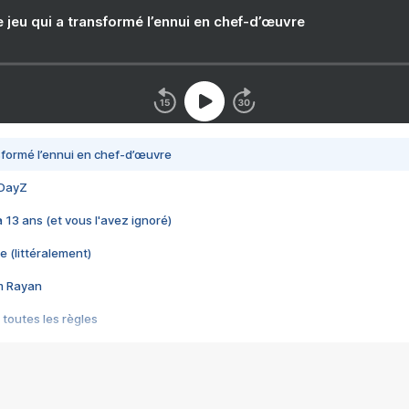
e jeu qui a transformé l’ennui en chef-d’œuvre
nsformé l’ennui en chef-d’œuvre
 DayZ
 a 13 ans (et vous l'avez ignoré)
e (littéralement)
im Rayan
 toutes les règles
s les jeux vidéo
us choquant de Rockstar ? - Le scandale BULLY