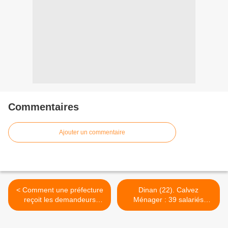
Commentaires
Ajouter un commentaire
< Comment une préfecture
Dinan (22). Calvez
reçoit les demandeurs
Ménager : 39 salariés
d'asile: « Allez hop, tout le
licenciés (Le Tél) >
monde s'en va ! » (LO)