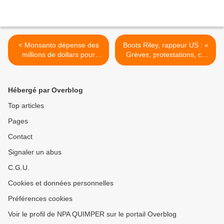
< Monsanto dépense des
Boots Riley, rappeur US : «
millions de dollars pour
Grèves, protestations, ce
empêcher l’étiquetage des
n’est que le début » (Rue
OGM (Bastamag)
89) >
Hébergé par Overblog
Top articles
Pages
Contact
Signaler un abus
C.G.U.
Cookies et données personnelles
Préférences cookies
Voir le profil de NPA QUIMPER sur le portail Overblog