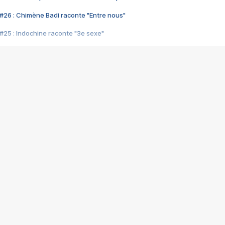
#26 : Chimène Badi raconte "Entre nous"
#25 : Indochine raconte "3e sexe"
#24 : Zaho raconte "C'est chelou"
#23 : Patrick Bruel raconte "Au café des délices"
#22 : Kyo raconte "Le chemin"
#21 : Nolwenn Leroy raconte "Cassé"
#20 : Patrick Hernandez raconte "Born to be alive"
#19 : Lorie raconte "Près de moi"
#18 : Michael Jones raconte "A nos actes manqués" (avec Jean-Jacque
#17 : Khaled raconte "Aïcha"
#16 : Corneille raconte "Parce qu'on vient de loin"
#15 : Indochine raconte "L'aventurier"