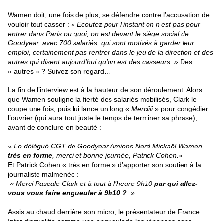
Wamen doit, une fois de plus, se défendre contre l’accusation de
vouloir tout casser :
« Ecoutez pour l’instant on n’est pas pour
entrer dans Paris ou quoi, on est devant le siège social de
Goodyear, avec 700 salariés, qui sont motivés à garder leur
emploi, certainement pas rentrer dans le jeu de la direction et des
autres qui disent aujourd’hui qu’on est des casseurs. »
Des
« autres » ? Suivez son regard…
La fin de l’interview est à la hauteur de son déroulement. Alors
que Wamen souligne la fierté des salariés mobilisés, Clark le
coupe une fois, puis lui lance un long «
Merciiii
» pour congédier
l’ouvrier (qui aura tout juste le temps de terminer sa phrase),
avant de conclure en beauté :
«
Le délégué CGT de Goodyear Amiens Nord Mickaël Wamen,
très en forme
, merci et bonne journée, Patrick Cohen.
»
Et Patrick Cohen « très en forme » d’apporter son soutien à la
journaliste malmenée :
« Merci Pascale Clark et à tout à l’heure 9h10
par qui allez-
vous vous faire engueuler à 9h10 ?
»
Assis au chaud derrière son micro, le présentateur de France