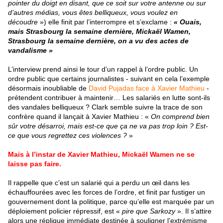
pointer du doigt en disant, que ce soit sur votre antenne ou sur
d’autres médias, vous êtes belliqueux, vous voulez en
découdre
») elle finit par l’interrompre et s’exclame :
« Ouais,
mais Strasbourg la semaine dernière, Mickaël Wamen,
Strasbourg la semaine dernière, on a vu des actes de
vandalisme »
L’interview prend ainsi le tour d’un rappel à l’ordre public. Un
ordre public que certains journalistes - suivant en cela l’exemple
désormais inoubliable de
David Pujadas face à Xavier Mathieu
-
prétendent contribuer à maintenir… Les salariés en lutte sont-ils
des vandales belliqueux ? Clark semble suivre la trace de son
confrère quand il lançait à Xavier Mathieu : «
On comprend bien
sûr votre désarroi, mais est-ce que ça ne va pas trop loin ? Est-
ce que vous regrettez ces violences ?
»
Mais à l’instar de Xavier Mathieu, Mickaël Wamen ne se
laisse pas faire.
Il rappelle que c’est un salarié qui a perdu un œil dans les
échauffourées avec les forces de l’ordre, et finit par fustiger un
gouvernement dont la politique, parce qu’elle est marquée par un
déploiement policier répressif, est «
pire que Sarkozy
». Il s’attire
alors une réplique immédiate destinée à souligner l’extrémisme