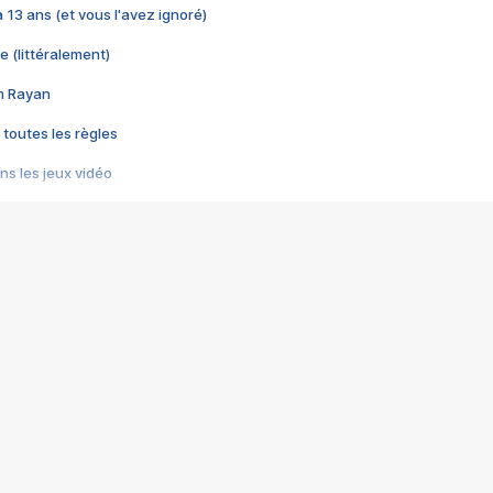
 a 13 ans (et vous l'avez ignoré)
e (littéralement)
im Rayan
 toutes les règles
s les jeux vidéo
us choquant de Rockstar ? - Le scandale BULLY
e plus moche de Steam
du RÊVE tourne au CAUCHEMAR
pendant 8 heures
it… à tort
umiliés par un jeu vidéo
ire - Final Fantasy 8
ti un empire - Age of Empires