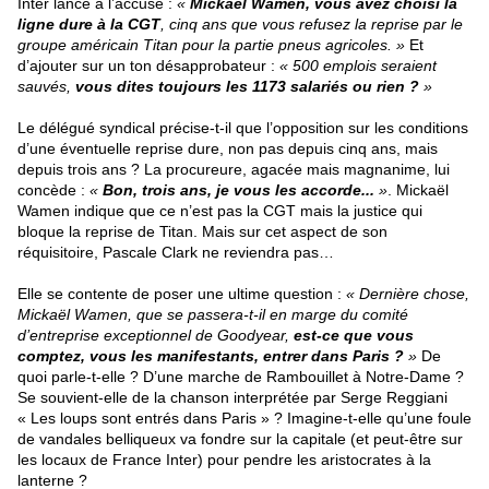
Inter lance à l’accusé :
«
Mickaël Wamen, vous avez choisi la
ligne dure à la CGT
, cinq ans que vous refusez la reprise par le
groupe américain Titan pour la partie pneus agricoles. »
Et
d’ajouter sur un ton désapprobateur :
« 500 emplois seraient
sauvés,
vous dites toujours les 1173 salariés ou rien ?
»
Le délégué syndical précise-t-il que l’opposition sur les conditions
d’une éventuelle reprise dure, non pas depuis cinq ans, mais
depuis trois ans ? La procureure, agacée mais magnanime, lui
concède :
«
Bon, trois ans, je vous les accorde...
»
. Mickaël
Wamen indique que ce n’est pas la CGT mais la justice qui
bloque la reprise de Titan. Mais sur cet aspect de son
réquisitoire, Pascale Clark ne reviendra pas…
Elle se contente de poser une ultime question :
« Dernière chose,
Mickaël Wamen, que se passera-t-il en marge du comité
d’entreprise exceptionnel de Goodyear,
est-ce que vous
comptez, vous les manifestants, entrer dans Paris ?
»
De
quoi parle-t-elle ? D’une marche de Rambouillet à Notre-Dame ?
Se souvient-elle de la chanson interprétée par Serge Reggiani
« Les loups sont entrés dans Paris » ? Imagine-t-elle qu’une foule
de vandales belliqueux va fondre sur la capitale (et peut-être sur
les locaux de France Inter) pour pendre les aristocrates à la
lanterne ?