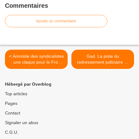
Commentaires
Ajouter un commentaire
< Amnistie des syndicalistes
Gad. La piste du
: une claque pour le Front
redressement judiciaire se
de gauche (Le Monde)
confirme (Le Tél) >
Hébergé par Overblog
Top articles
Pages
Contact
Signaler un abus
C.G.U.