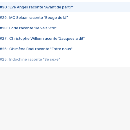
#30 : Eve Angeli raconte "Avant de partir"
#29 : MC Solaar raconte "Bouge de là"
28 : Lorie raconte "Je vais vite"
#27 : Christophe Willem raconte "Jacques a dit"
#26 : Chimène Badi raconte "Entre nous"
#25 : Indochine raconte "3e sexe"
#24 : Zaho raconte "C'est chelou"
#23 : Patrick Bruel raconte "Au café des délices"
#22 : Kyo raconte "Le chemin"
#21 : Nolwenn Leroy raconte "Cassé"
#20 : Patrick Hernandez raconte "Born to be alive"
#19 : Lorie raconte "Près de moi"