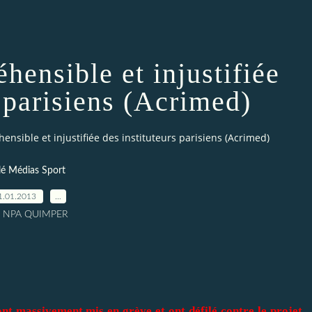
hensible et injustifiée
s parisiens (Acrimed)
ensible et injustifiée des instituteurs parisiens (Acrimed)
lé Médias Sport
1.01.2013
…
r NPA QUIMPER
sont massivement mis en grève et ont défilé contre le projet