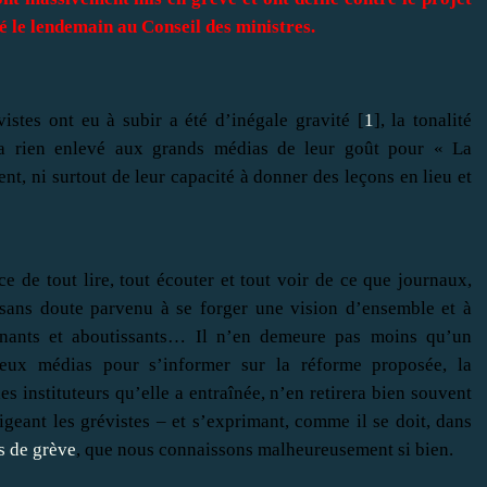
té le lendemain au Conseil des ministres.
istes ont eu à subir a été d’inégale gravité [
1
], la tonalité
’a rien enlevé aux grands médias de leur goût pour « La
t, ni surtout de leur capacité à donner des leçons en lieu et
ence de tout lire, tout écouter et tout voir de ce que journaux,
t sans doute parvenu à se forger une vision d’ensemble et à
 tenants et aboutissants… Il n’en demeure pas moins qu’un
eux médias pour s’informer sur la réforme proposée, la
es instituteurs qu’elle a entraînée, n’en retirera bien souvent
geant les grévistes – et s’exprimant, comme il se doit, dans
s de grève
, que nous connaissons malheureusement si bien.