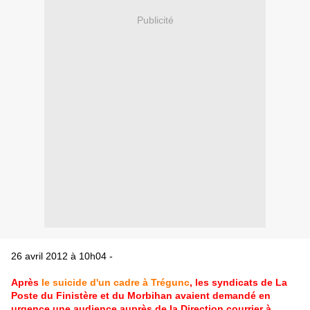
Publicité
26 avril 2012 à 10h04 -
A
près
le suicide d'un cadre à Trégunc
, les syndicats de
La
Poste
du Finistère et du Morbihan avaient demandé en
urgence une audience auprès de la Direction courrier à