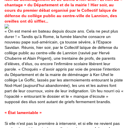
chantage » du Département et de la mairie ! Hier soir, au
cours du premier débat organisé par le Collectif laïque de
défense du collège public au centre-ville de Lannion, des
oreilles ont dû siffler...
«
On est mené en bateau depuis douze ans. Cela ne peut plus
durer ! » Tandis qu'à Rome, la fumée blanche consacre un
nouveau pape sud-américain, ça tousse sévère, à l'Espace
Savidan. Réunis, hier soir, par le Collectif laïque de défense du
collège public au centre-ville de Lannion (ravivé par Hervé
Chuberre et Alain Prigent), une trentaine de profs, de parents
d'élèves, d'élus, ou encore l'infirmière scolaire libèrent leur
parole. « Choqués » d'avoir appris par voie de presse l'intention
du Département et de la mairie de déménager à Ker-Uhel le
collège Le Goffic, lassés par les atermoiements entourant la piste
Nod-Huel (aujourd'hui abandonnée), les uns et les autres font
part de leur courroux, voire de leur indignation. Un feu nourri où «
l'opacité » entourant le dossier et le « manque d'écoute »
supposé des élus sont autant de griefs fermement brandis.
« État lamentable »
Si elle n'est pas la première à intervenir, et si elle ne revient pas