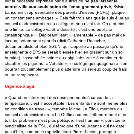
sur la nécessité exprimée par d'autres de
ne pas laisser le
centre-ville aux seuls soins de l'enseignement privé
, Sylvie
Lanconner, représentante des parents d'élèves (FCPE), plaque
un constat sans ambages. « Cela fait trois ans que je suis élue au
conseil d'administration du collège et rien n'est fait. On a atteint
une limite. Le collège va être déserté ; c'est une publicité
catastrophique ». Déplorant l'état « lamentable » de pas mal de
locaux, notamment sportifs (dixit Catherine Rocacher,
documentaliste et élue SGEN, qui rapporte au passage qu'une
enseignante d'EPS se serait blessée hier en glissant sur un sol
humide), l'assemblée pointe du doigt l'absurdité à continuer de
chauffer les pigeons. « Vétuste », le collège quinquagénaire n'en
pourrait tout simplement plus d'attendre un sérieux coup de frais
ou un remplaçant.
Urgence à agir
« Quand on interrompt des enseignements à cause de la
température, c'est inacceptable ! Les enfants ne sont même plus
en condition de travail », tempête Michel Le Filou, membre du
conseil d'administration. « Le Goffic a connu l'effondrement d'un
toit. Le problème n'est plus politique, il est humain », ponctue le
syndicaliste de la FSU, qui témoigne d'une urgence qui ne date
pas d'hier, comme le rappelle Jean-Pierre Lecoq, prompt à