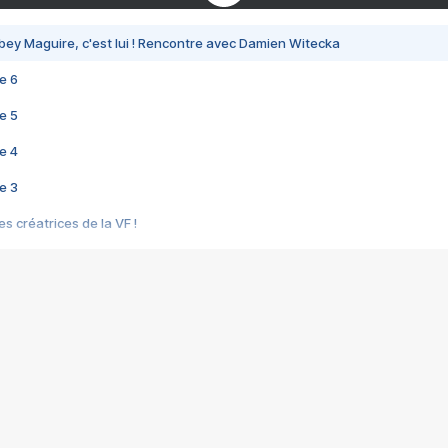
bey Maguire, c'est lui ! Rencontre avec Damien Witecka
e 6
e 5
e 4
e 3
s créatrices de la VF !
e 2
e 1
e Mektoub My Love arrive enfin ! Rencontre avec Shaïn Boumedine et Sal
i : après Toni en famille
elle réalise le bouleversant Dites lui que je l'aime
ais ! Rencontre autour de Vie privée de Rebecca Zlotowski