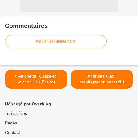
Commentaires
Ajouter un commentaire
< Affichette "Casse-toi
Abattoirs Gad :
pov'con". La France
manifestation samedi à
condamnée pour avoir
Landivisiau (OF) >
bafoué la liberté
d'expression (Le Tél + OF)
Hébergé par Overblog
Top articles
Pages
Contact