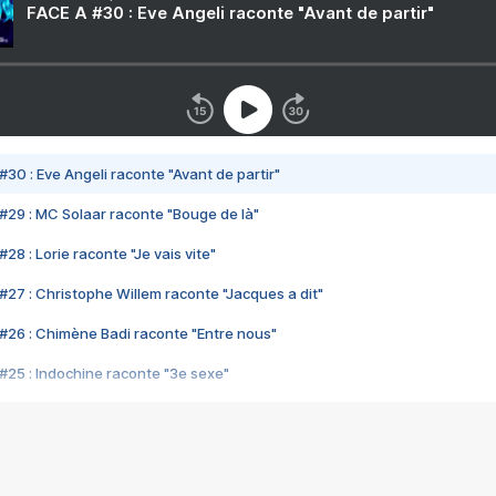
FACE A #30 : Eve Angeli raconte "Avant de partir"
#30 : Eve Angeli raconte "Avant de partir"
#29 : MC Solaar raconte "Bouge de là"
28 : Lorie raconte "Je vais vite"
#27 : Christophe Willem raconte "Jacques a dit"
#26 : Chimène Badi raconte "Entre nous"
#25 : Indochine raconte "3e sexe"
#24 : Zaho raconte "C'est chelou"
#23 : Patrick Bruel raconte "Au café des délices"
#22 : Kyo raconte "Le chemin"