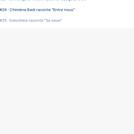
#26 : Chimène Badi raconte "Entre nous"
#25 : Indochine raconte "3e sexe"
#24 : Zaho raconte "C'est chelou"
#23 : Patrick Bruel raconte "Au café des délices"
#22 : Kyo raconte "Le chemin"
#21 : Nolwenn Leroy raconte "Cassé"
#20 : Patrick Hernandez raconte "Born to be alive"
#19 : Lorie raconte "Près de moi"
#18 : Michael Jones raconte "A nos actes manqués" (avec Jean-Jacque
#17 : Khaled raconte "Aïcha"
#16 : Corneille raconte "Parce qu'on vient de loin"
#15 : Indochine raconte "L'aventurier"