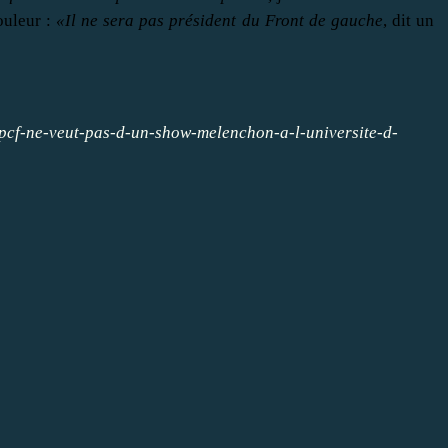
ouleur :
«Il ne sera pas président du Front de gauche
, dit un
e-pcf-ne-veut-pas-d-un-show-melenchon-a-l-universite-d-