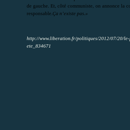
de gauche. Et, côté communiste, on annonce la c
responsable.
Ça n’existe pas.»
http://www.liberation.fr/politiques/2012/07/20/l
ete_834671