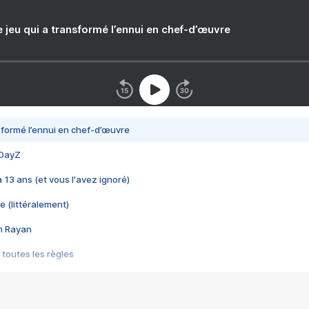
e jeu qui a transformé l’ennui en chef-d’œuvre
nsformé l’ennui en chef-d’œuvre
 DayZ
 a 13 ans (et vous l'avez ignoré)
e (littéralement)
im Rayan
 toutes les règles
s les jeux vidéo
us choquant de Rockstar ? - Le scandale BULLY