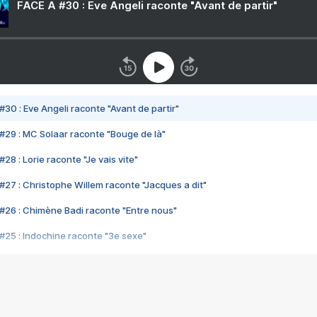
FACE A #30 : Eve Angeli raconte "Avant de partir"
#30 : Eve Angeli raconte "Avant de partir"
#29 : MC Solaar raconte "Bouge de là"
28 : Lorie raconte "Je vais vite"
#27 : Christophe Willem raconte "Jacques a dit"
#26 : Chimène Badi raconte "Entre nous"
#25 : Indochine raconte "3e sexe"
#24 : Zaho raconte "C'est chelou"
#23 : Patrick Bruel raconte "Au café des délices"
#22 : Kyo raconte "Le chemin"