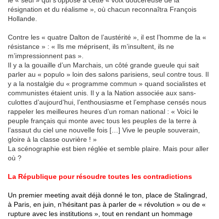
le « seul » qui s’oppose à cette « voix doucereuse de la
résignation et du réalisme », où chacun reconnaîtra François
Hollande.
Contre les « quatre Dalton de l’austérité », il est l’homme de la «
résistance » : « Ils me méprisent, ils m’insultent, ils ne
m’impressionnent pas ».
Il y a la gouaille d’un Marchais, un côté grande gueule qui sait
parler au « populo » loin des salons parisiens, seul contre tous. Il
y a la nostalgie du « programme commun » quand socialistes et
communistes étaient unis. Il y a la Nation associée aux sans-
culottes d’aujourd’hui, l’enthousiasme et l’emphase censés nous
rappeler les meilleures heures d’un roman national : « Voici le
peuple français qui monte avec tous les peuples de la terre à
l’assaut du ciel une nouvelle fois […] Vive le peuple souverain,
gloire à la classe ouvrière ! »
La scénographie est bien réglée et semble plaire. Mais pour aller
où ?
La République pour résoudre toutes les contradictions
Un premier meeting avait déjà donné le ton, place de Stalingrad,
à Paris, en juin, n’hésitant pas à parler de « révolution » ou de «
rupture avec les institutions », tout en rendant un hommage