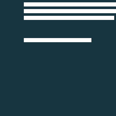
Selon le réseau Sortir du nucléaire, 25 000 manifest
nucléaire du Bugey (Ain), à Toulouse, Bordeaux, Avigno
démocratie trépasse ! » et « Le nucléaire tue l’avenir ».
http://www.bastamag.net/article1829.html