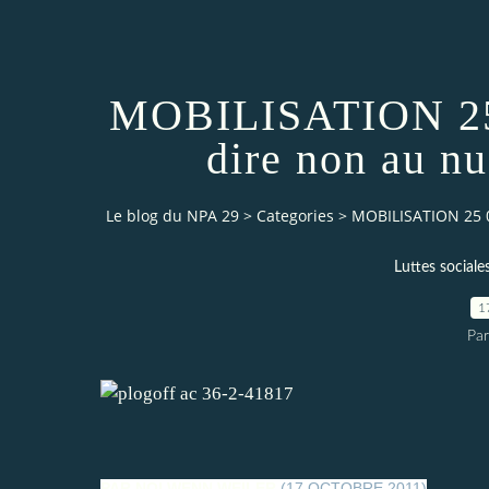
MOBILISATION 25 
dire non au n
Le blog du NPA 29
>
Categories
>
MOBILISATION 25 0
Luttes sociale
1
Pa
PAR
NOLWENN WEILER
(17 OCTOBRE 2011)