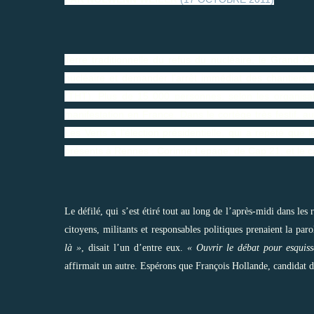
Terre traditionnelle du refus du nucléaire, le Grand 
nucléaire et demander l’arrêt immédiat des chantiers 
(
THT
). Plus de 15 000 personnes, selon les organisa
manifestation en France. Dans le cortège très festif, 
Les Verts à l’élection présidentielle, qui a répété que 
présents à Rennes : Corinne Lepage, de Cap 21, et le c
Le défilé, qui s’est étiré tout au long de l’après-midi dans les
citoyens, militants et responsables politiques prenaient la par
là »
, disait l’un d’entre eux.
« Ouvrir le débat pour esquisse
affirmait un autre. Espérons que François Hollande, candidat du