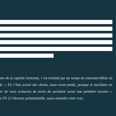
Ouest s’est mobilisé largement samedi 15 octobre pour dire stop au
de la centrale
EPR
de Flamanville et des lignes très haute tension
teurs, ont défilé dans les rues de Rennes, pour cette plus grande
aux côtés de nombreux jeunes : Eva Joly, candidate Europe écologie-
le nucléaire devait être
« un débat prioritaire »
en 2012. Également
andidat du NPA, Philippe Poutou.
 rues de la capitale bretonne, s’est terminé par un temps de rencontre/débat où
ole.
« En l’état actuel des choses, nous avons perdu, puisque le nucléaire est
r de vrais scénarios de sortie du nucléaire serait une première victoire »
,
 PS à l’élection présidentielle, saura entendre cette voix.