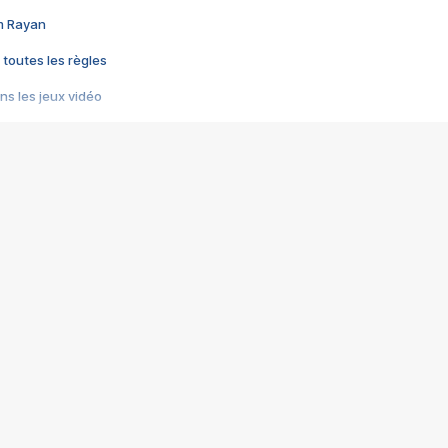
im Rayan
 toutes les règles
s les jeux vidéo
us choquant de Rockstar ? - Le scandale BULLY
e plus moche de Steam
du RÊVE tourne au CAUCHEMAR
pendant 8 heures
it… à tort
umiliés par un jeu vidéo
ire - Final Fantasy 8
ti un empire - Age of Empires
story DOFUS