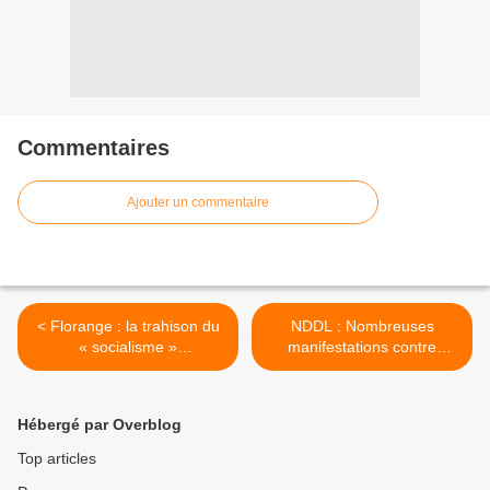
Commentaires
Ajouter un commentaire
< Florange : la trahison du
NDDL : Nombreuses
« socialisme »
manifestations contre
compassionnel (MDL)
l’aéroport le 8 décembre
(BJ) >
Hébergé par Overblog
Top articles