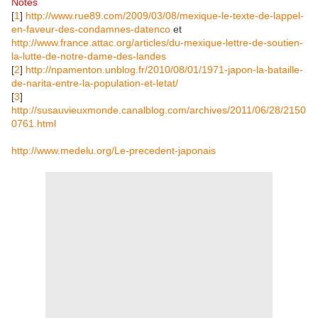
Notes
[
1
]
http://www.rue89.com/2009/03/08/mexique-le-texte-de-lappel-
en-faveur-des-condamnes-datenco
et
http://www.france.attac.org/articles/du-mexique-lettre-de-soutien-
la-lutte-de-notre-dame-des-landes
[
2
]
http://npamenton.unblog.fr/2010/08/01/1971-japon-la-bataille-
de-narita-entre-la-population-et-letat/
[
3
]
http://susauvieuxmonde.canalblog.com/archives/2011/06/28/2150
0761.html
http://www.medelu.org/Le-precedent-japonais