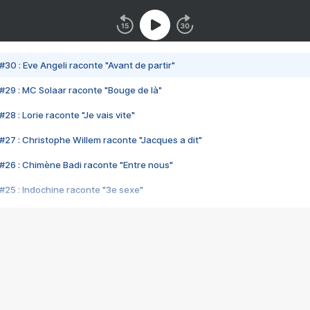
#30 : Eve Angeli raconte "Avant de partir"
#29 : MC Solaar raconte "Bouge de là"
28 : Lorie raconte "Je vais vite"
#27 : Christophe Willem raconte "Jacques a dit"
#26 : Chimène Badi raconte "Entre nous"
#25 : Indochine raconte "3e sexe"
#24 : Zaho raconte "C'est chelou"
#23 : Patrick Bruel raconte "Au café des délices"
#22 : Kyo raconte "Le chemin"
#21 : Nolwenn Leroy raconte "Cassé"