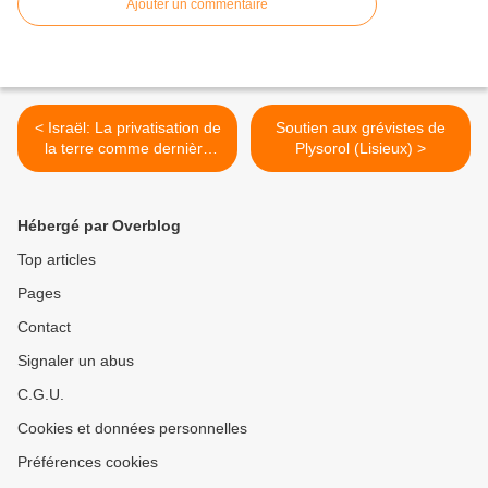
Ajouter un commentaire
< Israël: La privatisation de
Soutien aux grévistes de
la terre comme dernière
Plysorol (Lisieux) >
étape de la Nakba
Hébergé par Overblog
Top articles
Pages
Contact
Signaler un abus
C.G.U.
Cookies et données personnelles
Préférences cookies