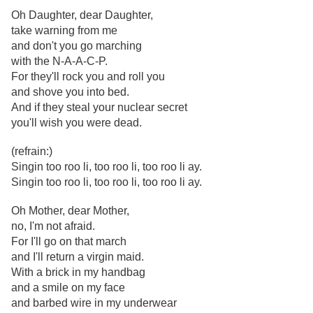
Oh Daughter, dear Daughter,
take warning from me
and don't you go marching
with the N-A-A-C-P.
For they'll rock you and roll you
and shove you into bed.
And if they steal your nuclear secret
you'll wish you were dead.
(refrain:)
Singin too roo li, too roo li, too roo li ay.
Singin too roo li, too roo li, too roo li ay.
Oh Mother, dear Mother,
no, I'm not afraid.
For I'll go on that march
and I'll return a virgin maid.
With a brick in my handbag
and a smile on my face
and barbed wire in my underwear