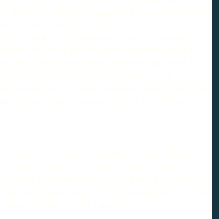
[
1
], chiffre son coût pour la collectivité à 600 millions d’euros.
lique que le ratio coûts/bénéfices, tel qu’il a été calculé en
mment été gonflé dans l’évaluation du gain de temps que
n fonction du nombre d’heures de transport épargnées par
mandé par le Comité directeur des transports s’élève à
, celui mentionné dans l’enquête publique était de
néfice est amoindri »
, évalue simplement Jasper Faber. C’est
llions d’euros gagnés passant de 911 à 317 millions, soit
présentent, selon l’expertise, 26 millions d’euros. Elles ne sont
us que le coût de construction du train desservant
s. Quant aux dépassements de coûts inhérents à la construction
’on prend le taux moyen de 40 %, à 757 millions d’euros, contre
oit un différentiel de 453 millions.