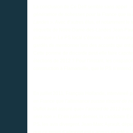
La conclusion de Ce Delf semble sans appel :
génératrice de richesses pour la France que la
Landes »
. Avec d’autres élus, et notamment l
étiquette de Notre-Dame-des-Landes Jean-Paul
publique »
. Le PS local s’étonne, voire s’insu
gardés de mentionner lors des accords qui ont 
Cette pomme de discorde peut-elle faire capoter
élections de 2012 ? Pour l’instant, les crispat
construction à Flamanville, que le PS n’enten
En juillet 2011, François Hollande, interviewé 
en France que l’alternance puisse risquer de ne
Duflot avait assuré que
« l’accord de 2012 avec
sera non »
. Et en juillet dernier, la candidate 
PS, les avis divergent. Jean-Marc Ayrault, dép
que ce projet d’aéroport est
« acquis et acté »
.