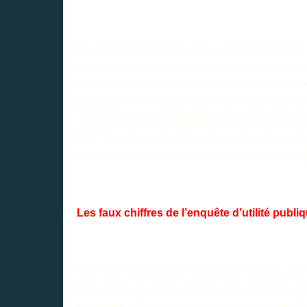
Le site de Notre-Dame-des-Landes est identifié 
d’agriculteurs, le projet est placé en stand-by 
dans les années 2000, sous le gouvernement Josp
gouvernement Raffarin donne son accord au la
déclaration d’utilité publique. C’est chose faite
BTP Vinci la construction et la gestion (pour ci
internationale, présenté comme
le premier aéro
Les faux chiffres de l’enquête d’utilité publi
Mais une étude économique toute récente, réal
Delf
, relève de graves erreurs dans l’analyse gl
engendré. Alors que plusieurs centaines de mil