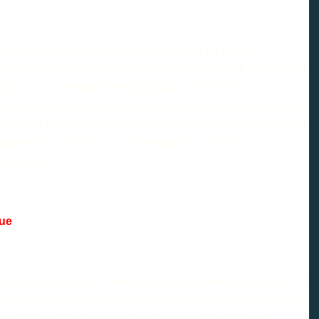
en 1968. Mis en cause dès le départ par un collectif
après la crise pétrolière des années 1970. Ressorti des cartons
in, le projet redevient d’actualité. En 2003, le
ncement des études et enquêtes en vue de la procédure de
 en février 2008. Deux ans plus tard, l’État confie au groupe de
nquante-cinq ans) de ce futur aéroport à vocation
port écolo
...
que
isée par des experts indépendants du cabinet néérlandais
CE
obale des coûts de l’aéroport et des bénéfices qu’il est censé
lions d’euros de bénéfices sont annoncés, cette étude,