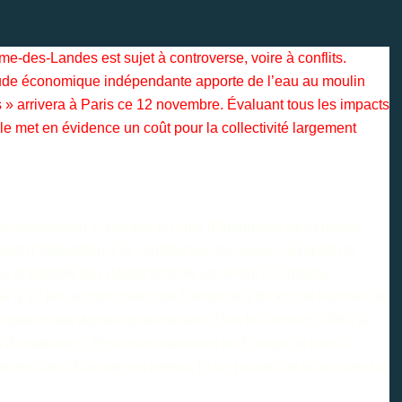
e-des-Landes est sujet à controverse, voire à conflits.
tude économique indépendante apporte de l’eau au moulin
s » arrivera à Paris ce 12 novembre. Évaluant tous les impacts
le met en évidence un coût pour la collectivité largement
à cet aéroport »
, résume un chef d’entreprise de la région
ment d’opposition à la construction du nouvel aéroport de
 et habitué des déplacements en avion, il s’insurge
tué à 17 km au nord-ouest de Nantes et à 80 km de Rennes, le
nique locale depuis quarante ans. Dès les années 1960, la
 d’équilibre ». Pour que rayonnent en Europe, et dans le
ntes/Saint-Nazaire est retenu. Et on promet de lui accoler un