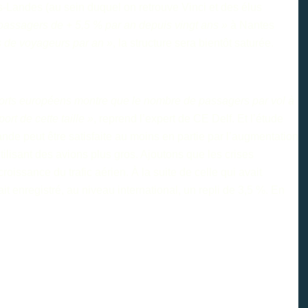
-Landes (au sein duquel on retrouve Vinci et des élus
 passagers de + 5,5 % par an depuis vingt ans »
à Nantes
ns de voyageurs par an »
, la structure sera bientôt saturée.
orts européens montre que le nombre de passagers par vol à
rt de cette taille »
, reprend l’expert de CE Delf. Et l’étude
nde peut être satisfaite au moins en partie par l’augmentation
lisant des avions plus gros. Ajoutons que les crises
roissance du trafic aérien. À la suite de celle qui avait
it enregistré, au niveau international, un repli de 3,5 %. En