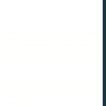
, c’est le chiffrage de l’optimisation de Nantes Atlantique
ois Grenelle imposent pourtant qu’une étude des options
n impact sur l’environnement. Or le site retenu à Notre-Dame-
une biodiversité riche et unique. Mais la notion de transfert
de Nantes Atlantique vers Notre-Dame-des-Landes permet de
t aussi au gel de toute nouvelle structure aéroportuaire.
ent d’être annoncé par le Premier ministre, l’évaluation de
’on s’y arrête. Le bénéfice escompté serait, selon le cabinet
 part du principe que Nantes Atlantique sera saturé en 2019
,
 de passagers envisagés est trop optimiste. »
Le
syndicat