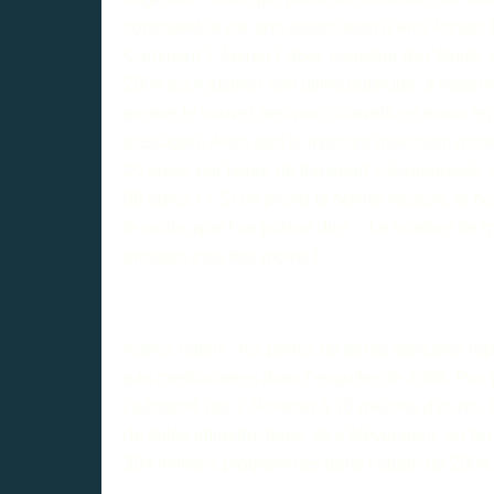
commandée par une association d’élus locaux 
Comment ? Jasper Faber, coauteur de l’étude, exp
2006 pour justifier son utilité publique, a nota
permet le nouvel aéroport (converti en euros e
passager). Alors que le montant maximum recom
20 euros par heure de transport « économisée »
98 euros !
« Si on prend la bonne mesure, le bé
le moins que l’on puisse dire… Le nombre de mi
presque trois fois moins !
Autres oublis : les pertes de terres agricoles re
pas mentionnées dans l’enquête de 2006. Pas pl
l’aéroport, qui s’élèverait à 70 millions d’euro
de telles infrastructures, ils s’élèveraient, si l
304 millions programmés dans l’étude de 2006. S