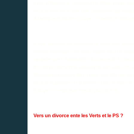
mixte d’études
de l’aéroport de Notre-Dame-des
locaux) met en avant
« une croissance du trafic
Atlantique et affirme qu’avec
« bientôt 3 millio
« Une analyse des données de trafic des aérop
Nantes Atlantique est assez faible pour un aéropo
rappelle que l’éventuelle croissance de la dema
du nombre moyen de passagers par avion, en uti
financières peuvent faire chuter les rythmes de c
secoué la planète à l’automne 2008, le trafic ava
Europe, ce repli avait été de plus de 5 %.
Vers un divorce ente les Verts et le PS ?