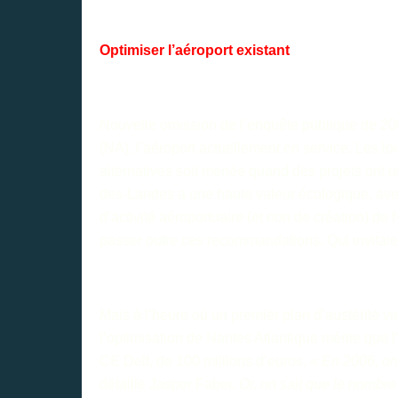
Optimiser l’aéroport existant
Nouvelle omission de l’enquête publique de 2006
(NA), l’aéroport actuellement en service. Les l
alternatives soit menée quand des projets ont u
des-Landes a une haute valeur écologique, avec 
d’activité aéroportuaire (et non de création) 
passer outre ces recommandations. Qui invitaien
Mais à l’heure où un premier plan d’austérité vi
l’optimisation de Nantes Atlantique mérite que l
CE Delf, de 100 millions d’euros.
« En 2006, on
détaille Jasper Faber.
Or, on sait que le nombre