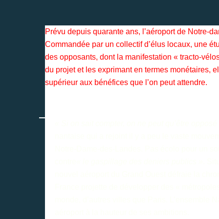
Prévu depuis quarante ans, l’aéroport de Notre-dam
Commandée par un collectif d’élus locaux, une é
des opposants, dont la manifestation « tracto-vélo
du projet et les exprimant en termes monétaires, el
supérieur aux bénéfices que l’on peut attendre.
« Si on sait compter, on ne peut qu’être opposé 
nantaise qui a rejoint il y a peu le vaste mouve
Notre-Dame-des-Landes. Pas écolo pour un sou,
contre
« le gaspillage des deniers publics »
. Si
nouvel aéroport du Grand Ouest défraie la chro
France projette de développer des « métropoles
monde, d’autres villes que Paris. L’ensemble Na
aéroport à la hauteur de ses ambitions.