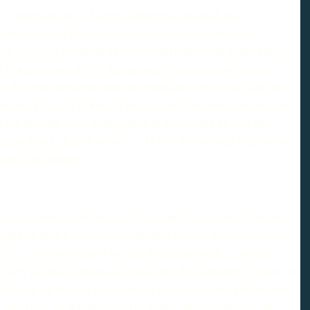
« L’optimisation de Nantes Atlantique apparaît plus
 construction d’un nouvel aéroport à Notre-Dame-des-
e tout nouveau sénateur EELV Ronan Dantec, le maire sans
 Naud déclare qu’il
« faut abroger la déclaration d’utilité
rge, de cette demande, que les membres d’EELV se sont bien
permis à Ronan Dantec d’être élu aux dernières sénatoriales.
 les accords entre écologistes et socialistes en vue des
ions semblent se concentrer sur l’EPR, le nouveau réacteur en
d pas abandonner.
par
Le Monde
, estimait cependant que
« personne n’imagine
 pas se faire à cause d’un aéroport »
. Mais en mars, Cécile
 le PS, s’ils ne lâchent pas sur Notre-Dame-des-Landes, ce
Eva Joly exigeait à nouveau l’abandon de l’aéroport. Au sein du
uté maire de Nantes et proche de François Hollande, affirme
 Tandis que Ségolène Royal demande une réouverture de