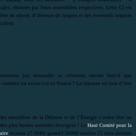
cales, choisies par leurs assemblées respectives. Cette CI est
ère de sûreté, d’absence de risques et des éventuels impacts
cident.
rmation (ou demander sa création), encore faut-il que
Or, combien en existe-t-il en France ? La réponse est loin d’être
es ministères de la Défense et de l’Énergie s’avère être un
es plus hautes autorités divergent ! Le
Haut Comité pour la
aire
recense 27 INBS quand l’ASND totalise 15 sites abritant