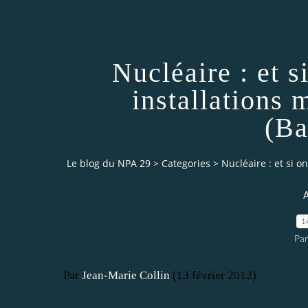
Nucléaire : et s
installations m
(Ba
Le blog du NPA 29
>
Categories
>
Nucléaire : et si o
A
1
Pa
Par
Jean-Marie Collin
(13 février 2012)