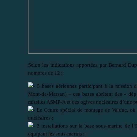
Selon les indications apportées par Bernard Dup
nombres de 12 :
5 bases aériennes participant à la mission de
Mont-de-Marsan) – ces bases abritent des « dép
missiles ASMP-A et des ogives nucléaires d’une p
Le Centre spécial de montage de Valduc, où s
nucléaires ;
2 installations sur la base sous-marine de l’î
équipant les sous-marins ;