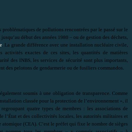
les problématiques de pollutions rencontrées par le passé sur le
és jusqu’au début des années 1980 – ou de gestion des déchets,
e
. La grande différence avec une installation nucléaire civile,
s activités exactes de ces sites, les quantités de matières
larité des INBS, les services de sécurité sont plus importants,
ent des pelotons de gendarmerie ou de fusiliers commandos.
nt également soumis à une obligation de transparence. Comme
installation classée pour la protection de l’environnement », il
 regroupant quatre types de membres : les associations de
l’État et des collectivités locales, les autorités militaires et
 atomique (CEA). C’est le préfet qui fixe le nombre de sièges
s et nomme tous les membres – y compris associatifs – à