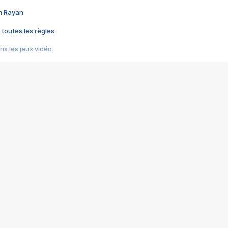
im Rayan
 toutes les règles
s les jeux vidéo
us choquant de Rockstar ? - Le scandale BULLY
e plus moche de Steam
du RÊVE tourne au CAUCHEMAR
pendant 8 heures
it… à tort
umiliés par un jeu vidéo
ire - Final Fantasy 8
ti un empire - Age of Empires
story DOFUS