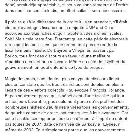
donc) serait déjà appréciable, si nous voulons remettre de l'ordre
dans nos finances. Je le dis, un effort collectif sera nécessaire. »
Il précise qu'à la différence de la droite lui s'en prendrait, s'il était
élu, aux avantages fiscaux que la majorité UMP and Co a
accordés aux plus riches et qu'il raboterait des niches fiscales.
Soit ! Mais cela reste flou. D'autant qu'en cette période électorale
rares sont les politiciens qui ne promettent pas de rendre la
fiscalité moins injuste. De Bayrou à Villepin en passant par
Borloo, tous font des discours en faveur d'une meilleure
répartition des « efforts » fiscaux. Même du côté de l'UMP et du
gouvernement, on peut entendre ce type de propos.
Magie des mots, sans doute : plus ce type de discours fleurit,
plus on constate que les très très riches sont de plus en plus à
l'écart de ces « efforts collectifs » qu'évoque François Hollande.
Et pas seulement parce qu'ils bénéficient d'une fiscalité qui leur
est toujours favorable, pas seulement parce qu'ils profitent des
nombreuses niches qu'au fil des années tous les gouvernements,
de gauche comme de droite, ont construites à leur avantage. Car
cette fiscalité, ces opportunités de se dérober à l'impôt ne datent
pas toutes de 2007, date de l'arrivée de Sarkozy à l'Élysée, ni
même de 2002. Tout simplement parce que les gouvernements