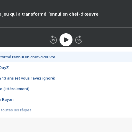
e jeu qui a transformé l’ennui en chef-d’œuvre
nsformé l’ennui en chef-d’œuvre
 DayZ
 a 13 ans (et vous l'avez ignoré)
e (littéralement)
im Rayan
 toutes les règles
s les jeux vidéo
us choquant de Rockstar ? - Le scandale BULLY