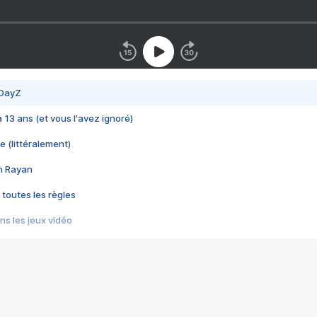
 DayZ
 a 13 ans (et vous l'avez ignoré)
e (littéralement)
im Rayan
 toutes les règles
s les jeux vidéo
us choquant de Rockstar ? - Le scandale BULLY
e plus moche de Steam
du RÊVE tourne au CAUCHEMAR