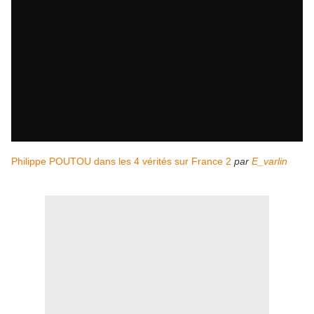
Philippe POUTOU dans les 4 vérités sur France 2
par
E_varlin