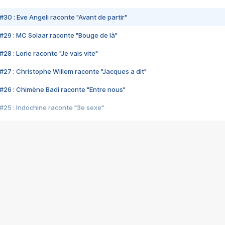
#30 : Eve Angeli raconte "Avant de partir"
#29 : MC Solaar raconte "Bouge de là"
28 : Lorie raconte "Je vais vite"
#27 : Christophe Willem raconte "Jacques a dit"
#26 : Chimène Badi raconte "Entre nous"
#25 : Indochine raconte "3e sexe"
#24 : Zaho raconte "C'est chelou"
#23 : Patrick Bruel raconte "Au café des délices"
#22 : Kyo raconte "Le chemin"
#21 : Nolwenn Leroy raconte "Cassé"
#20 : Patrick Hernandez raconte "Born to be alive"
#19 : Lorie raconte "Près de moi"