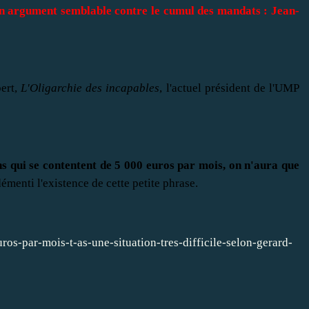
 un argument semblable contre le cumul des mandats : Jean-
ert,
L'Oligarchie des incapables
, l'actuel président de l'UMP
ns qui se contentent de 5 000 euros par mois, on n'aura que
menti l'existence de cette petite phrase.
uros-par-mois-t-as-une-situation-tres-difficile-selon-gerard-