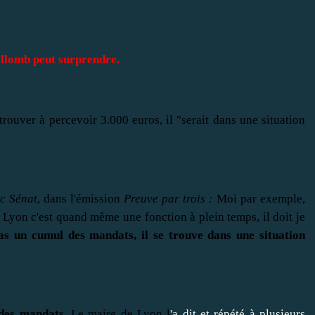
ollomb peut surprendre.
trouver à percevoir 3.000 euros, il "serait dans une situation
c Sénat
, dans l'émission
Preuve par trois :
Moi par exemple,
 Lyon c'est quand même une fonction à plein temps, il doit je
pas un cumul des mandats, il se trouve dans une situation
des mandats.
Le maire de Lyon l
'a dit et répété à plusieurs