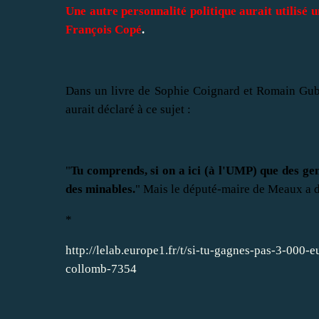
Une autre personnalité politique aurait utilisé
François Copé
.
Dans un livre de Sophie Coignard et Romain Gub
aurait déclaré à ce sujet :
"
Tu comprends, si on a ici (à l'UMP) que des ge
des minables.
" Mais le député-maire de Meaux a dé
*
http://lelab.europe1.fr/t/si-tu-gagnes-pas-3-000-e
collomb-7354