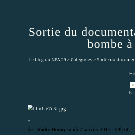
Sortie du document
bombe à 
Le blog du NPA 29
>
Categories
>
Sortie du documen
His
0
Pa
*
de :
Andre Bouny
lundi 7 janvier 2013 - 09h14