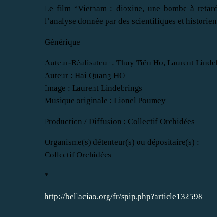
Le film “Vietnam : dioxine, une bombe à retar
l’analyse donnée par des scientifiques et historie
Générique
Auteur-Réalisateur : Thuy Tiên Ho, Laurent Linde
Auteur : Hai Quang HO
Image : Laurent Lindebrings
Musique originale : Lionel Poumey
Production / Diffusion : Collectif Orchidées
Organisme(s) détenteur(s) ou dépositaire(s) :
Collectif Orchidées
*
http://bellaciao.org/fr/spip.php?article132598