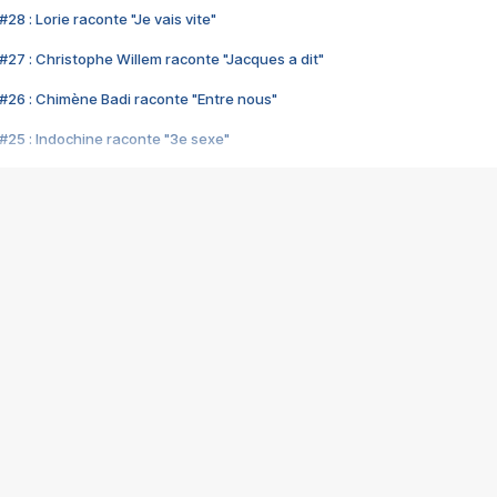
28 : Lorie raconte "Je vais vite"
#27 : Christophe Willem raconte "Jacques a dit"
#26 : Chimène Badi raconte "Entre nous"
#25 : Indochine raconte "3e sexe"
#24 : Zaho raconte "C'est chelou"
#23 : Patrick Bruel raconte "Au café des délices"
#22 : Kyo raconte "Le chemin"
#21 : Nolwenn Leroy raconte "Cassé"
#20 : Patrick Hernandez raconte "Born to be alive"
#19 : Lorie raconte "Près de moi"
#18 : Michael Jones raconte "A nos actes manqués" (avec Jean-Jacque
#17 : Khaled raconte "Aïcha"