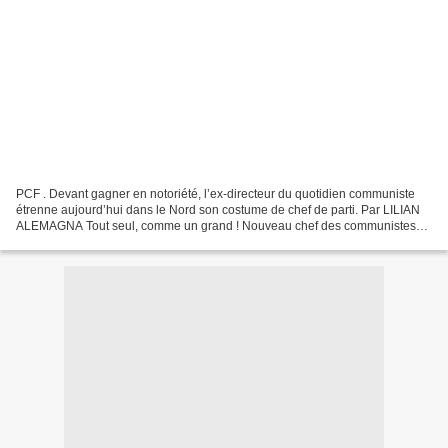
PCF . Devant gagner en notoriété, l’ex-directeur du quotidien communiste
étrenne aujourd’hui dans le Nord son costume de chef de parti. Par LILIAN
ALEMAGNA Tout seul, comme un grand ! Nouveau chef des communistes
depuis juin, Pierre Laurent effectue aujourd’hui...