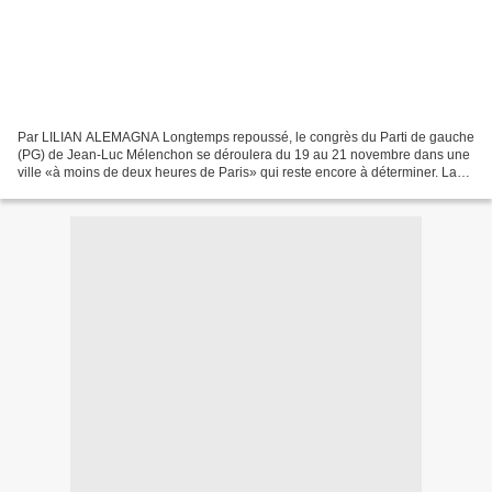
Par LILIAN ALEMAGNA Longtemps repoussé, le congrès du Parti de gauche
(PG) de Jean-Luc Mélenchon se déroulera du 19 au 21 novembre dans une
ville «à moins de deux heures de Paris» qui reste encore à déterminer. La
date est habile : elle arrivera une semaine...