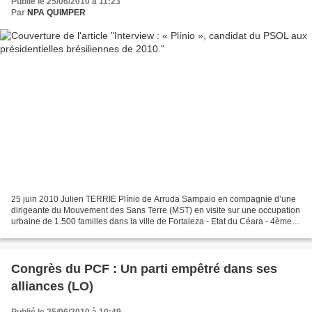
Publié le 25/06/2010 à 11:23
Par
NPA QUIMPER
25 juin 2010 Julien TERRIE Plínio de Arruda Sampaio en compagnie d’une
dirigeante du Mouvement des Sans Terre (MST) en visite sur une occupation
urbaine de 1.500 familles dans la ville de Fortaleza - Etat du Céara - 4ème
ville du Brésil. Crédit Photo...
Congrès du PCF : Un parti empêtré dans ses
alliances (LO)
Publié le 25/06/2010 à 10:49