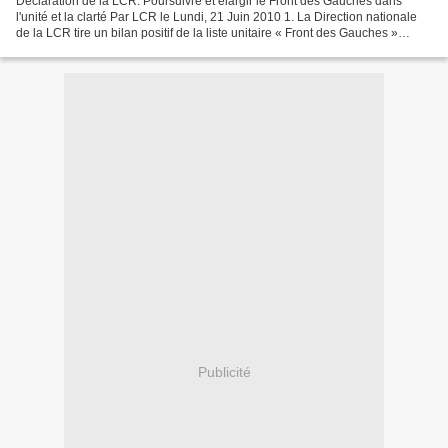
Déclaration de la LCR: Poursuivre et élargir le Front des Gauches dans
l'unité et la clarté Par LCR le Lundi, 21 Juin 2010 1. La Direction nationale
de la LCR tire un bilan positif de la liste unitaire « Front des Gauches »
qu'elle a contribué à mettre...
Publicité