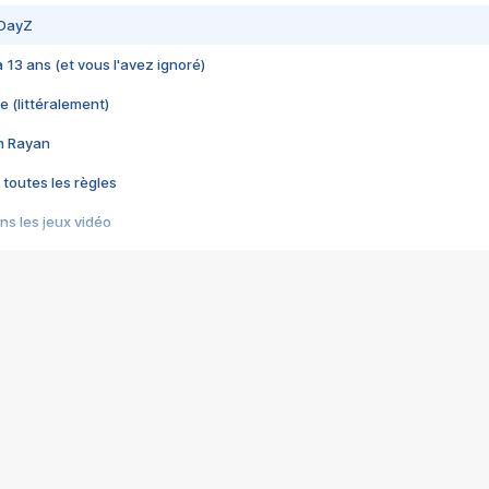
 DayZ
 a 13 ans (et vous l'avez ignoré)
e (littéralement)
im Rayan
 toutes les règles
s les jeux vidéo
us choquant de Rockstar ? - Le scandale BULLY
e plus moche de Steam
du RÊVE tourne au CAUCHEMAR
pendant 8 heures
it… à tort
umiliés par un jeu vidéo