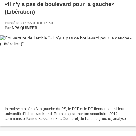
«Il n'y a pas de boulevard pour la gauche»
(Libération)
Publié le 27/08/2010 à 12:50
Par
NPA QUIMPER
Interview croisées A la gauche du PS, le PCF et le PG tiennent aussi leur
université d'été ce week-end. Retraites, surenchère sécuritaire, 2012: le
communiste Patrice Bessac et Eric Coquerel, du Parti de gauche, analysent
les enjeux de cette rentrée politique....