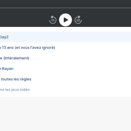
 DayZ
 a 13 ans (et vous l'avez ignoré)
e (littéralement)
im Rayan
 toutes les règles
s les jeux vidéo
us choquant de Rockstar ? - Le scandale BULLY
e plus moche de Steam
du RÊVE tourne au CAUCHEMAR