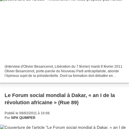
(Interview d'Olivier Besancenot, Libération du 7 février) mardi 8 février 2011
Olivier Besancenot, porte-parole du Nouveau Parti anticapitaliste, aborde
l’épineux sujet de la présidentielle. Dont sa formation doit débattre en
congrès ce week-end. Avant...
Le Forum social mondial à Dakar, « an I de la
révolution africaine » (Rue 89)
Publié le 08/02/2011 à 10:06
Par
NPA QUIMPER