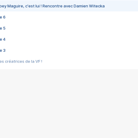
bey Maguire, c'est lui ! Rencontre avec Damien Witecka
e 6
e 5
e 4
e 3
s créatrices de la VF !
e 2
e 1
e Mektoub My Love arrive enfin ! Rencontre avec Shaïn Boumedine et Sal
i : après Toni en famille
elle réalise le bouleversant Dites lui que je l'aime
ais ! Rencontre autour de Vie privée de Rebecca Zlotowski