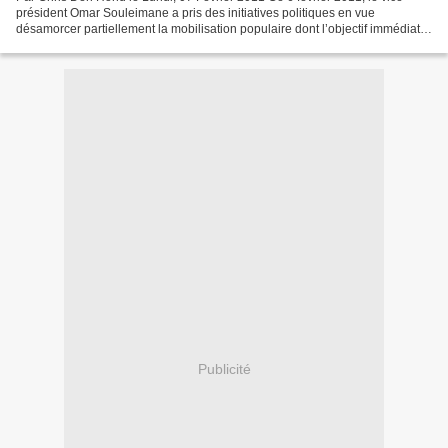
président Omar Souleimane a pris des initiatives politiques en vue
désamorcer partiellement la mobilisation populaire dont l’objectif immédiat
reste le départ d’Hosni Moubarak. Il...
Publicité