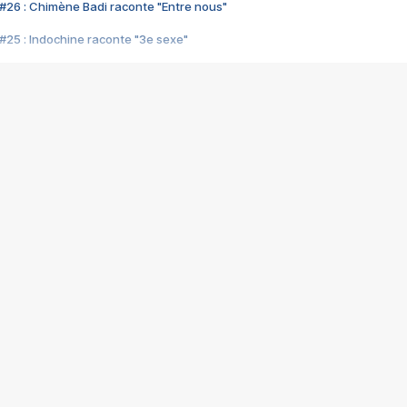
#26 : Chimène Badi raconte "Entre nous"
#25 : Indochine raconte "3e sexe"
#24 : Zaho raconte "C'est chelou"
#23 : Patrick Bruel raconte "Au café des délices"
#22 : Kyo raconte "Le chemin"
#21 : Nolwenn Leroy raconte "Cassé"
#20 : Patrick Hernandez raconte "Born to be alive"
#19 : Lorie raconte "Près de moi"
#18 : Michael Jones raconte "A nos actes manqués" (avec Jean-Jacque
#17 : Khaled raconte "Aïcha"
#16 : Corneille raconte "Parce qu'on vient de loin"
#15 : Indochine raconte "L'aventurier"
14 : Lorie raconte "Sur un air latino"