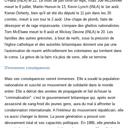
O'Hara (INLA) le 22. Le mois de juin offre un répit, mais Joe McDonnell
meurt le 8 juillet, Martin Hurson le 13, Kevin Lynch (INLA) le 1er août.
Kieran Doherty, bien qu'il ait été élu député le 11 juin dans les 26
comtés, meurt à son tour le 2 août. Une chape de plomb, faite de
désespoir et de rage impuissante, s'empare des ghettos nationalistes.
Tom McElwee meurt le 8 août et Mickey Devine (INLA) le 20. Les
familles des autres grévistes, à bout de nerfs, sous la pression de
l'église catholique et des autorités britanniques donnent une par une
l'autorisation de nourrir artificiellement les volontaires qui tombent dans
le coma. La grève de la faim n'a plus de sens, elle se termine.
D'immenses conséquences
Mais ses conséquences seront immenses. Elle a soudé la population
nationaliste et suscité un mouvement de solidarité dans le monde
entier. Elle a détruit des années de propagande et fait échouer la
"criminalisation": c'est le gouvernement britannique qui, après avoir
assassiné de sang-froid dix jeunes gens, aura du mal à affronter la
condamnation internationale. A l'intérieur du mouvement républicain, elle
va aussi changer la donne. La jeune génération a prouvé son
dévouement total et ses capacités politiques. En 1986, elle prendra le