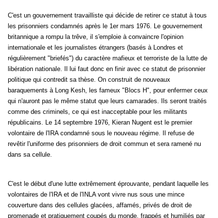
C'est un gouvernement travailliste qui décide de retirer ce statut à tous
les prisonniers condamnés après le 1er mars 1976. Le gouvernement
britannique a rompu la trêve, il s'emploie à convaincre l'opinion
internationale et les journalistes étrangers (basés à Londres et
régulièrement "briefés") du caractère mafieux et terroriste de la lutte de
libération nationale. Il lui faut donc en finir avec ce statut de prisonnier
politique qui contredit sa thèse. On construit de nouveaux
baraquements à Long Kesh, les fameux "Blocs H", pour enfermer ceux
qui n'auront pas le même statut que leurs camarades. Ils seront traités
comme des criminels, ce qui est inacceptable pour les militants
républicains. Le 14 septembre 1976, Kieran Nugent est le premier
volontaire de l'IRA condamné sous le nouveau régime. Il refuse de
revêtir l'uniforme des prisonniers de droit commun et sera ramené nu
dans sa cellule.
C'est le début d'une lutte extrêmement éprouvante, pendant laquelle les
volontaires de l'IRA et de l'INLA vont vivre nus sous une mince
couverture dans des cellules glacées, affamés, privés de droit de
promenade et pratiquement coupés du monde, frappés et humiliés par