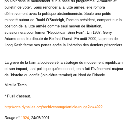
pouvoir dans le mouvement sur la base du programme "Armalite* et
bulletin de vote". Sans renoncer à la lutte armée, elle rompra
définitivement avec la politique abstentionniste. Seule une petite
minorité autour de Ruairi O'Bradeigh, l'ancien président, campant sur la
position de la lutte armée comme seul moyen de libération,
scissionnera pour former "
Republican Sinn Fein
". En 1987, Gerry
Adams sera élu député de Belfast-Ouest. En août 2000, la prison de
Long Kesh ferme ses portes après la libération des derniers prisonniers.
La grève de la faim a bouleversé la stratégie du mouvement républicain
et son impact, tant politique qu'émotionnel, en a fait l'événement majeur
de l'histoire du conflit (loin d'être terminé) au Nord de l'Irlande.
Mireille Terrin
* Fusil d'assaut.
http://orta.dynalias.org/archivesrouge/article-rouge?id=4922
Rouge
n°
1924
, 24/05/2001