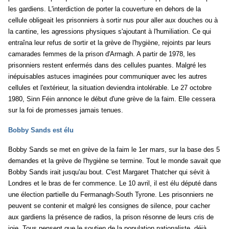
les gardiens. L'interdiction de porter la couverture en dehors de la
cellule obligeait les prisonniers à sortir nus pour aller aux douches ou à
la cantine, les agressions physiques s'ajoutant à l'humiliation. Ce qui
entraîna leur refus de sortir et la grève de l'hygiène, rejoints par leurs
camarades femmes de la prison d'Armagh. A partir de 1978, les
prisonniers restent enfermés dans des cellules puantes. Malgré les
inépuisables astuces imaginées pour communiquer avec les autres
cellules et l'extérieur, la situation deviendra intolérable. Le 27 octobre
1980, Sinn Féin annonce le début d'une grève de la faim. Elle cessera
sur la foi de promesses jamais tenues.
Bobby Sands est élu
Bobby Sands se met en grève de la faim le 1er mars, sur la base des 5
demandes et la grève de l'hygiène se termine. Tout le monde savait que
Bobby Sands irait jusqu'au bout. C'est Margaret Thatcher qui sévit à
Londres et le bras de fer commence. Le 10 avril, il est élu député dans
une élection partielle du Fermanagh-South Tyrone. Les prisonniers ne
peuvent se contenir et malgré les consignes de silence, pour cacher
aux gardiens la présence de radios, la prison résonne de leurs cris de
joie. Tous pensent que le soutien de la population nationaliste, déjà