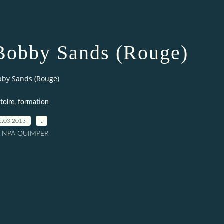
 Bobby Sands (Rouge)
bby Sands (Rouge)
toire, formation
2.03.2013
…
r NPA QUIMPER