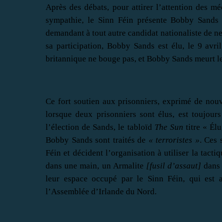
Après des débats, pour attirer l’attention des m
sympathie, le Sinn Féin présente Bobby Sands 
demandant à tout autre candidat nationaliste de ne
sa participation, Bobby Sands est élu, le 9 av
britannique ne bouge pas, et Bobby Sands meurt le
Ce fort soutien aux prisonniers, exprimé de nouv
lorsque deux prisonniers sont élus, est toujour
l’élection de Sands, le tabloïd
The Sun
titre « Él
Bobby Sands sont traités de
« terroristes »
. Ces 
Féin et décident l’organisation à utiliser la tacti
dans une main, un Armalite
[fusil d’assaut]
dans 
leur espace occupé par le Sinn Féin, qui est a
l’Assemblée d’Irlande du Nord.