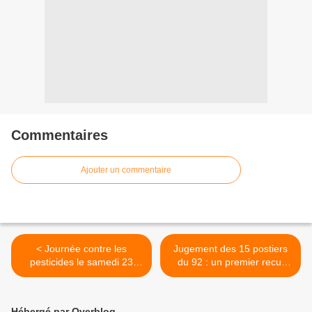
Commentaires
Ajouter un commentaire
< Journée contre les
Jugement des 15 postiers
pesticides le samedi 23
du 92 : un premier recul
mars Quimper
pour la direction de La
Poste. Exigeons une
véritable amnistie >
Hébergé par Overblog