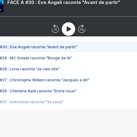
FACE A #30 : Eve Angeli raconte "Avant de partir"
#30 : Eve Angeli raconte "Avant de partir"
#29 : MC Solaar raconte "Bouge de là"
28 : Lorie raconte "Je vais vite"
#27 : Christophe Willem raconte "Jacques a dit"
#26 : Chimène Badi raconte "Entre nous"
#25 : Indochine raconte "3e sexe"
#24 : Zaho raconte "C'est chelou"
#23 : Patrick Bruel raconte "Au café des délices"
#22 : Kyo raconte "Le chemin"