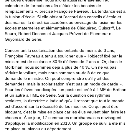
périodes d'épidémie, nous allons aussi faire attention au
calendrier de formations afin d'étaler les besoins de
remplacements », précise
Françoise Favreau
. La tendance est à
la fusion d'école. Si elle obtient l'accord des conseils d'école et
des maires, la directrice académique envisage de fusionner les
écoles maternelles et élémentaires de Cléguérec, Guiscriff, Le
Sourn, Robert Desnos et Jacques-Prévert de Ploemeur et
Guyomard de Séné.
Concernant la scolarisation des enfants de moins de 3 ans,
Françoise Favreau
a tenu à souligner que « l'objectif fixé par le
ministre est de scolariser 30 % d'élèves de 2 ans ». Or, dans le
Morbihan, nous sommes déjà à plus de 40 %. On ne va pas
réduire la voilure, mais nous sommes au-delà de ce que
demande le ministre. On peut comprendre qu'il y ait des
demandes, mais la scolarisation n'est pas un mode de garde ».
Pour les élèves handicapés : un poste est créé à l'IME de Bréhan
et un autre à l'IME de Séné. Sur la question des rythmes
scolaires, la directrice a indiqué qu'« il ressort que tout le monde
est d'accord sur la nécessité de les modifier. Ce qui peut être
bloquant, c'est la mise en place car les élus veulent bien faire les
choses ». À ce jour, 17 communes morbihannaises envisagent
d'appliquer la modification en 2013. Un groupe de suivi a été mis
en place au niveau du département.