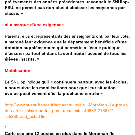
prélèvements des années précédentes, reconnaît le SNUipp-
FSU, ne permet pas non plus d’abaisser les moyennes par
classe. »
«La marque d'une exigence»
Parents, élus et représentants des enseignants ont, par leur vote,
« marqué leur exigence que le département bénéficie d’une
dotation supplémentaire qui permette à l’école publique
d’assurer partout et dans la continuité l’accueil de tous les
élèves inscrits. »
Mobilisation
Le SNUipp indique qu’il
« continuera partout, avec les écoles,
à poursuivre les mobilisations pour que leur situation
évolue positivement d’ici la prochaine rentrée »
.
http://www.ouest-france.fr/actu/actuLocale_-Morbihan.-Le-projet-
de-carte-scolaire-ne-fait-pas-l-unanimite_40832-2166711-----
-56260-aud_actu.Htm
*
Carte scolaire 12 postes en plus dans le Morbihan (le