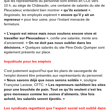
que les représentants du personnel sont entrés en CCE vers
10 h, au siège de Châteaulin, une centaine de salariés du site de
Pleucadeuc entendent bien montrer
« qu’ils existent »
.
Angoissés, les employés espèrent
« encore qu’il y ait un
repreneur »
pour leur usine, pour l’instant menacée de
fermeture.
« L’espoir est mince mais nous voulons encore vivre et
travailler sur Pleucadeuc »
, confie une salariée, trente ans
d’ancienneté.
« On ne doit pas nous oublier dans les
décisions. »
Quelques salariés du site Père-Dodu Quimper sont
également présents sur place.
Inquiétude pour les emplois
C’est justement aujourd’hui que les plans de sauvegarde de
l’emploi doivent être présentés aux représentants du personnel.
« Nous savons déjà que nous serons soldés »
, souligne
Françoise Lavisse, CFTC.
« Les repreneurs rachètent les sites
pour une bouchée de pain. Tout ce qu’ils veulent c’est les
gros morceaux comme les usines d’aliments. Une fois
acheté, les salariés seront éjectés. »
Les syndicats regrettent que l’aspect social soit oublié dans