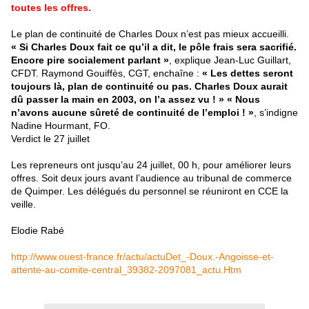
toutes les offres.
Le plan de continuité de Charles Doux n’est pas mieux accueilli.
« Si Charles Doux fait ce qu’il a dit, le pôle frais sera sacrifié.
Encore pire socialement parlant »
, explique Jean-Luc Guillart,
CFDT. Raymond Gouiffès, CGT, enchaîne :
« Les dettes seront
toujours là, plan de continuité ou pas. Charles Doux aurait
dû passer la main en 2003, on l’a assez vu ! »
« Nous
n’avons aucune sûreté de continuité de l’emploi ! »
, s’indigne
Nadine Hourmant, FO.
Verdict le 27 juillet
Les repreneurs ont jusqu’au 24 juillet, 00 h, pour améliorer leurs
offres. Soit deux jours avant l’audience au tribunal de commerce
de Quimper. Les délégués du personnel se réuniront en CCE la
veille.
Elodie Rabé
http://www.ouest-france.fr/actu/actuDet_-Doux.-Angoisse-et-
attente-au-comite-central_39382-2097081_actu.Htm