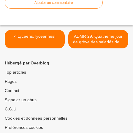
Ajouter un commentaire
< Lycéens, lycéennes!
ADMR 29. Quatrième jour
de grève des salariés de la
fédération (Le Tél) >
Hébergé par Overblog
Top articles
Pages
Contact
Signaler un abus
C.G.U.
Cookies et données personnelles
Préférences cookies