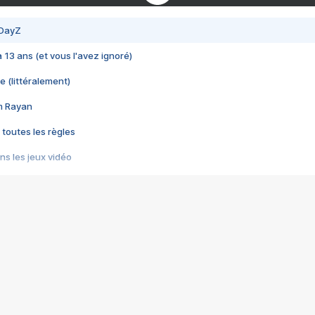
 DayZ
 a 13 ans (et vous l'avez ignoré)
e (littéralement)
im Rayan
 toutes les règles
s les jeux vidéo
us choquant de Rockstar ? - Le scandale BULLY
e plus moche de Steam
du RÊVE tourne au CAUCHEMAR
pendant 8 heures
it… à tort
umiliés par un jeu vidéo