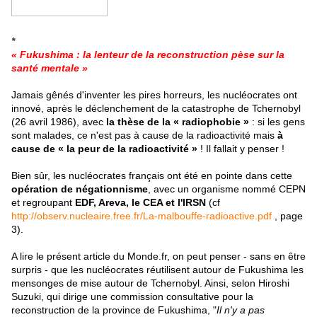
*
« Fukushima : la lenteur de la reconstruction pèse sur la
santé mentale »
Jamais gênés d'inventer les pires horreurs, les nucléocrates ont
innové, après le déclenchement de la catastrophe de Tchernobyl
(26 avril 1986), avec
la thèse de la « radiophobie »
: si les gens
sont malades, ce n'est pas à cause de la radioactivité mais
à
cause de « la peur de la radioactivité »
! Il fallait y penser !
Bien sûr, les nucléocrates français ont été en pointe dans cette
opération de négationnisme
, avec un organisme nommé CEPN
et regroupant
EDF, Areva, le CEA et l'IRSN
(cf
http://observ.nucleaire.free.
fr/La-malbouffe-radioactive.
pdf
, page
3).
A lire le présent article du Monde.fr, on peut penser - sans en être
surpris - que les nucléocrates réutilisent autour de Fukushima les
mensonges de mise autour de Tchernobyl. Ainsi, selon Hiroshi
Suzuki, qui dirige une commission consultative pour la
reconstruction de la province de Fukushima, "
Il n'y a pas