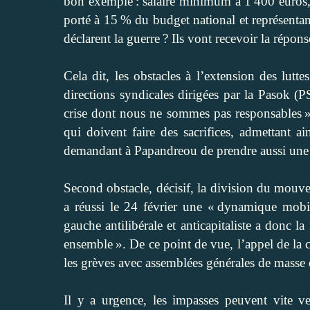
bon exemple : salaire minimum à 1 400 euros, 
porté à 15 % du budget national et représentant
déclarent la guerre ? Ils vont recevoir la répons
Cela dit, les obstacles à l’extension des lutt
directions syndicales dirigées par la Pasok (
crise dont nous ne sommes pas responsables » p
qui doivent faire des sacrifices, admettant a
demandant à Papandreou de prendre aussi une o
Second obstacle, décisif, la division du mouv
a réussi le 24 février une « dynamique mobili
gauche antilibérale et anticapitaliste a donc l
ensemble ». De ce point de vue, l’appel de la 
les grèves avec assemblées générales de masse
Il y a urgence, les impasses peuvent vite 