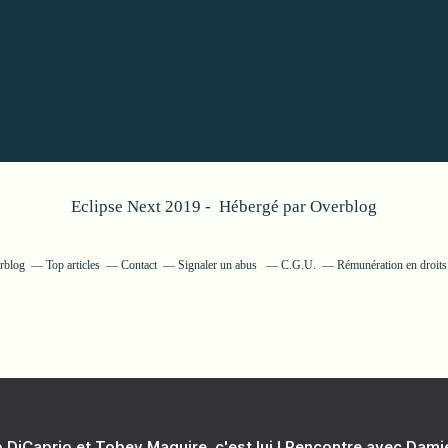
Eclipse Next 2019 - Hébergé par
Overblog
erblog
Top articles
Contact
Signaler un abus
C.G.U.
Rémunération en droits
 DiCaprio et Tobey Maguire, c'est lui ! Rencontre avec Dam