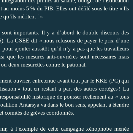
intégration des primes au salaire, budget de l’Éducation
 au moins 5 % du PIB. Elles ont défilé sous le titre « Ils
e qu’ils méritent ! »
es sont importants. Il y a d’abord le double discours des
PS). La GSEE dit « nous refusons de payer le prix d’une
our ajouter aussitôt qu’il n’y a pas que les travailleurs
insi que les mesures anti-ouvrières sont nécessaires mais
u deux mesurettes contre le patronat.
ement ouvrier, entretenue avant tout par le KKE (PC) qui
sation » tout en restant à part des autres cortèges ! La
a responsabilité historique de pousser réellement au « tous
coalition Antarsya va dans le bon sens, appelant à étendre
 et comités de grèves coordonnés.
venir, à l’exemple de cette campagne xénophobe menée