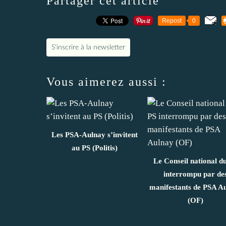
Partager cet article
Repost
0
S'inscrire à la newsletter
Vous aimerez aussi :
Les PSA-Aulnay s’invitent
au PS (Politis)
Le Conseil national d
interrompu par de
manifestants de PSA A
(OF)