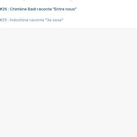
#26 : Chimène Badi raconte "Entre nous"
#25 : Indochine raconte "3e sexe"
#24 : Zaho raconte "C'est chelou"
#23 : Patrick Bruel raconte "Au café des délices"
#22 : Kyo raconte "Le chemin"
#21 : Nolwenn Leroy raconte "Cassé"
#20 : Patrick Hernandez raconte "Born to be alive"
#19 : Lorie raconte "Près de moi"
#18 : Michael Jones raconte "A nos actes manqués" (avec Jean-Jacque
#17 : Khaled raconte "Aïcha"
#16 : Corneille raconte "Parce qu'on vient de loin"
#15 : Indochine raconte "L'aventurier"