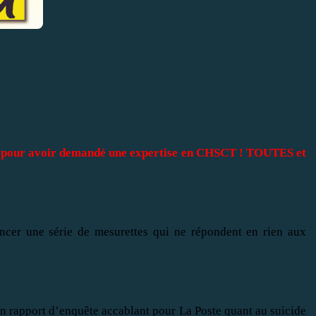
uin pour avoir demandé une expertise en CHSCT ! TOUTES et
ncer une série de mesurettes qui ne répondent en rien aux
n rapport d’enquête accablant pour La Poste quant au suicide