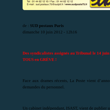
de :
SUD postaux Paris
dimanche 10 juin 2012 - 12h16
Des syndicalistes assignés au Tribunal le 14 j
TOUS en GRÈVE !
Face aux drames récents, La Poste vient d’anno
demandes du personnel.
Un cabinet indépendant, ISAST, vient de publier u